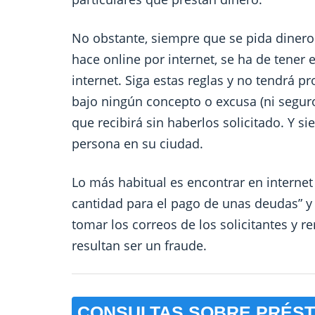
No obstante, siempre que se pida dinero 
hace online por internet, se ha de tener 
internet. Siga estas reglas y no tendr
bajo ningún concepto o excusa (ni seguro
que recibirá sin haberlos solicitado. Y s
persona en su ciudad.
Lo más habitual es encontrar en internet
cantidad para el pago de unas deudas” y
tomar los correos de los solicitantes y r
resultan ser un fraude.
CONSULTAS SOBRE PRÉST