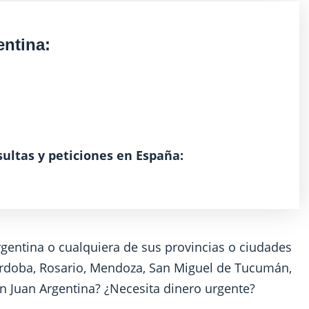
entina:
sultas y peticiones en España:
rgentina o cualquiera de sus provincias o ciudades
rdoba, Rosario, Mendoza, San Miguel de Tucumán,
San Juan Argentina? ¿Necesita dinero urgente?