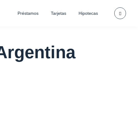
Préstamos
Tarjetas
Hipotecas
Argentina