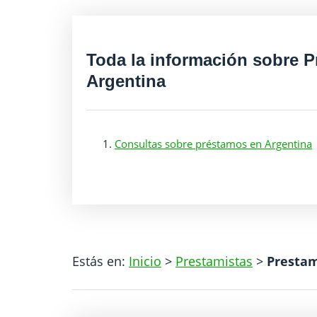
Toda la información sobre P
Argentina
Consultas sobre préstamos en Argentina
Estás en:
Inicio
>
Prestamistas
>
Prestam