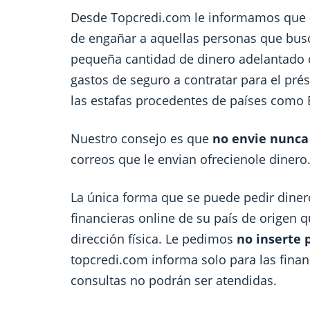
Desde Topcredi.com le informamos que
de engañar a aquellas personas que bus
pequeña cantidad de dinero adelantado c
gastos de seguro a contratar para el prés
las estafas procedentes de países como 
Nuestro consejo es que
no envie nunca 
correos que le envian ofrecienole dinero
La única forma que se puede pedir dinero
financieras online de su país de origen 
dirección física. Le pedimos
no inserte 
topcredi.com informa solo para las finan
consultas no podrán ser atendidas.