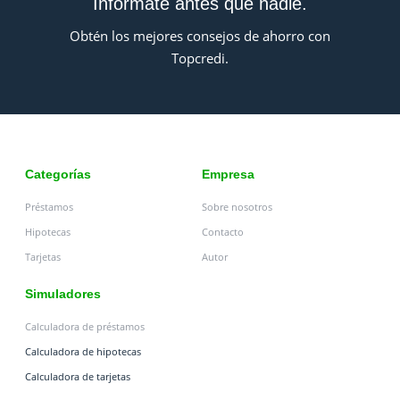
Infórmate antes que nadie.
Obtén los mejores consejos de ahorro con
Topcredi.
Categorías
Empresa
Préstamos
Sobre nosotros
Hipotecas
Contacto
Tarjetas
Autor
Simuladores
Calculadora de préstamos
Calculadora de hipotecas
Calculadora de tarjetas