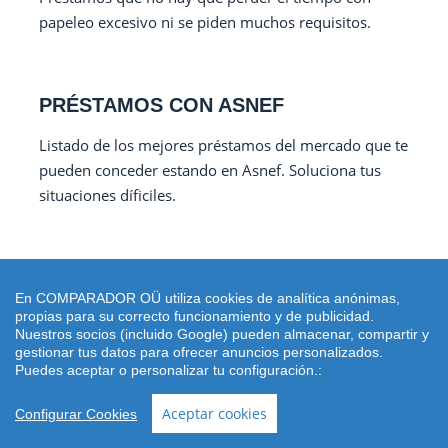
papeleo excesivo ni se piden muchos requisitos.
PRÉSTAMOS CON ASNEF
Listado de los mejores préstamos del mercado que te
pueden conceder estando en Asnef. Soluciona tus
situaciones díficiles.
CRÉDITOS URGENTES
En COMPARADOR OÜ utiliza cookies de analítica anónimas,
propias para su correcto funcionamiento y de publicidad.
Préstamos al instante de forma inmediata. Si
Nuestros socios (incluido Google) pueden almacenar, compartir y
necesitas dinero urgente los créditos online son tu
gestionar tus datos para ofrecer anuncios personalizados.
mejor salida.
Puedes aceptar o personalizar tu configuración.:
Aceptar cookies
Configurar Cookies