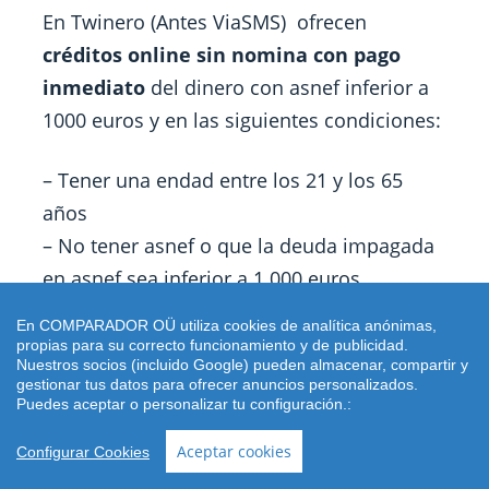
En Twinero (Antes ViaSMS) ofrecen
créditos online sin nomina con pago
inmediato
del dinero con asnef inferior a
1000 euros y en las siguientes condiciones:
– Tener una endad entre los 21 y los 65
años
– No tener asnef o que la deuda impagada
en asnef sea inferior a 1.000 euros.
– Aceptan solicitudes
sin documentación.
En COMPARADOR OÜ utiliza cookies de analítica anónimas,
– El primer crédito es de 300 euros máximo
propias para su correcto funcionamiento y de publicidad.
Nuestros socios (incluido Google) pueden almacenar, compartir y
y sucesivamente se puede llegar a 600
gestionar tus datos para ofrecer anuncios personalizados.
Puedes aceptar o personalizar tu configuración.:
euros.
– Abono inmediato teniendo cuenta en uno
Aceptar cookies
Configurar Cookies
de estos Bancos: LaCaixa, Santander,