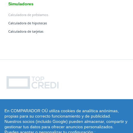
Simuladores
Calculadora de préstamos
Calculadora de hipotecas
Calculadora de tarjetas
© 2013 -
2026 Topcredi.com
En COMPARADOR OÜ utiliza cookies de analítica anónimas,
propias para su correcto funcionamiento y de publicidad.
Aviso Legal
|
Privacidad
|
Cookies
Nuestros socios (incluido Google) pueden almacenar, compartir y
©
2019
topcredi.com
-
Topcredi.com es un sitio web de afiliados con acceso a
gestionar tus datos para ofrecer anuncios personalizados.
empresas de créditos rápidos mediante las cuales percibe una comisión. En
Puedes aceptar o personalizar tu configuración.: