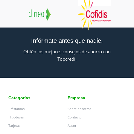
Infórmate antes que nadie.
Obtén los mejores consejos de ahorro con
Topcredi.
Categorías
Empresa
Préstamos
Sobre nosotros
Hipotecas
Contacto
Tarjetas
Autor