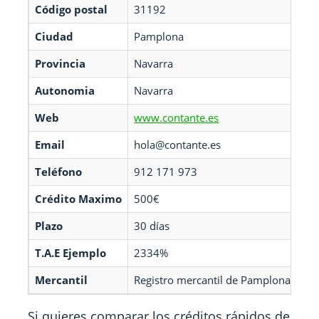
Código postal
31192
Ciudad
Pamplona
Provincia
Navarra
Autonomia
Navarra
Web
www.contante.es
Email
hola@contante.es
Teléfono
912 171 973
Crédito Maximo
500€
Plazo
30 días
T.A.E Ejemplo
2334%
Mercantil
Registro mercantil de Pamplona
Si quieres comparar los créditos rápidos de