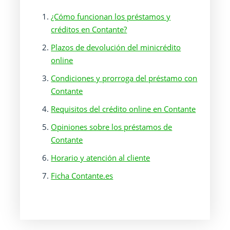
¿Cómo funcionan los préstamos y
créditos en Contante?
Plazos de devolución del minicrédito
online
Condiciones y prorroga del préstamo con
Contante
Requisitos del crédito online en Contante
Opiniones sobre los préstamos de
Contante
Horario y atención al cliente
Ficha Contante.es