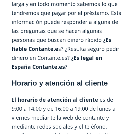
larga y en todo momento sabemos lo que
tendremos que pagar por el préstamo. Esta
información puede responder a alguna de
las preguntas que se hacen algunas
personas que buscan dinero rápido ¿
Es
fiable Contante.e
s? ¿Resulta seguro pedir
dinero en Contante.es? ¿
Es legal en
España Contante.es
?
Horario y atención al cliente
El
horario de atención al cliente
es de
9:00 a 14:00 y de 16:00 a 19:00 de lunes a
viernes mediante la web de contante y
mediante redes sociales y el teléfono.