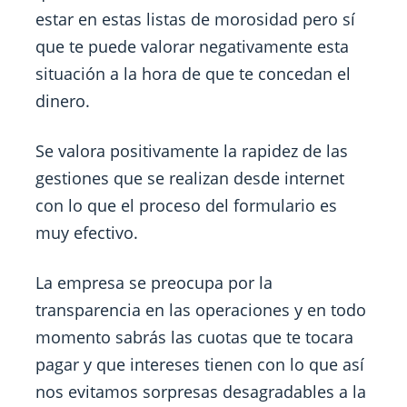
estar en estas listas de morosidad pero sí
que te puede valorar negativamente esta
situación a la hora de que te concedan el
dinero.
Se valora positivamente la rapidez de las
gestiones que se realizan desde internet
con lo que el proceso del formulario es
muy efectivo.
La empresa se preocupa por la
transparencia en las operaciones y en todo
momento sabrás las cuotas que te tocara
pagar y que intereses tienen con lo que así
nos evitamos sorpresas desagradables a la