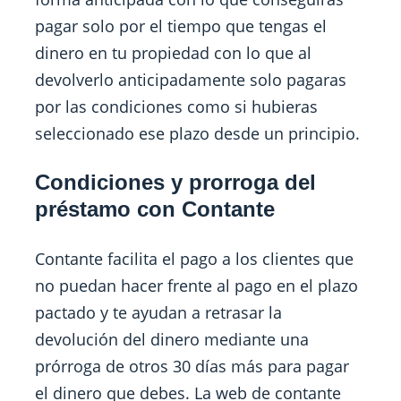
pagar solo por el tiempo que tengas el
dinero en tu propiedad con lo que al
devolverlo anticipadamente solo pagaras
por las condiciones como si hubieras
seleccionado ese plazo desde un principio.
Condiciones y prorroga del
préstamo con Contante
Contante facilita el pago a los clientes que
no puedan hacer frente al pago en el plazo
pactado y te ayudan a retrasar la
devolución del dinero mediante una
prórroga de otros 30 días más para pagar
el dinero que debes. La web de contante