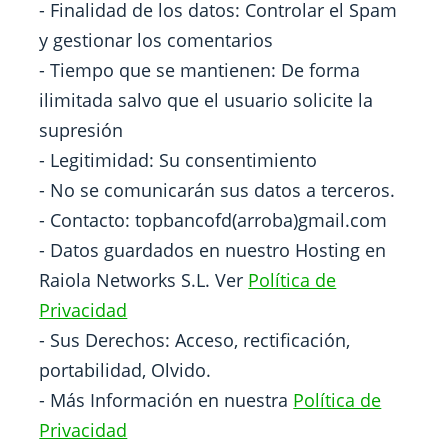
- Finalidad de los datos: Controlar el Spam
y gestionar los comentarios
- Tiempo que se mantienen: De forma
ilimitada salvo que el usuario solicite la
supresión
- Legitimidad: Su consentimiento
- No se comunicarán sus datos a terceros.
- Contacto: topbancofd(arroba)gmail.com
- Datos guardados en nuestro Hosting en
Raiola Networks S.L. Ver
Política de
Privacidad
- Sus Derechos: Acceso, rectificación,
portabilidad, Olvido.
- Más Información en nuestra
Política de
Privacidad