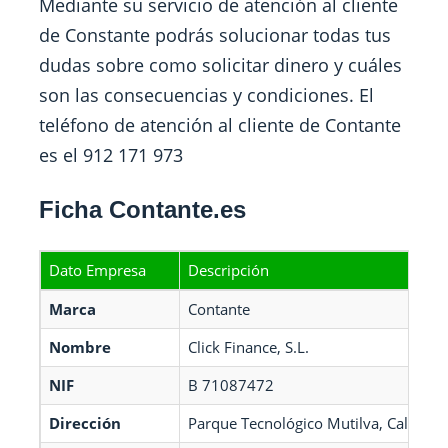
Mediante su servicio de atención al cliente
de Constante podrás solucionar todas tus
dudas sobre como solicitar dinero y cuáles
son las consecuencias y condiciones. El
teléfono de atención al cliente de Contante
es el 912 171 973
Ficha Contante.es
Dato Empresa
Descripción
Marca
Contante
Nombre
Click Finance, S.L.
NIF
B 71087472
Dirección
Parque Tecnológico Mutilva, Calle E 3