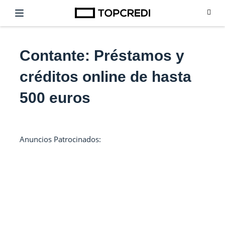
Contante: Préstamos y
créditos online de hasta
500 euros
Anuncios Patrocinados: