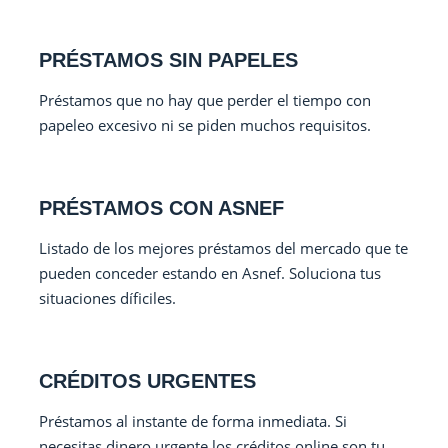
PRÉSTAMOS SIN PAPELES
Préstamos que no hay que perder el tiempo con
papeleo excesivo ni se piden muchos requisitos.
PRÉSTAMOS CON ASNEF
Listado de los mejores préstamos del mercado que te
pueden conceder estando en Asnef. Soluciona tus
situaciones díficiles.
CRÉDITOS URGENTES
Préstamos al instante de forma inmediata. Si
necesitas dinero urgente los créditos online son tu