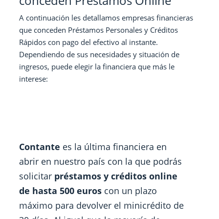
conceden Préstamos Online
A continuación les detallamos empresas financieras
que conceden Préstamos Personales y Créditos
Rápidos con pago del efectivo al instante.
Dependiendo de sus necesidades y situación de
ingresos, puede elegir la financiera que más le
interese:
Contante
es la última financiera en
abrir en nuestro país con la que podrás
solicitar
préstamos y créditos online
de hasta 500 euros
con un plazo
máximo para devolver el minicrédito de