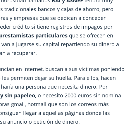
de morosidad llamados
RAI y ASNEF
tendrá muy
des tradicionales bancos y cajas de ahorro, pero
eras y empresas que se dedican a conceder
eder crédito si tiene registros de impagos por
prestamistas particulares
que se ofrecen en
van a jugarse su capital repartiendo su dinero a
van a recuperar.
ncian en internet, buscan a sus victimas poniendo
es permiten dejar su huella. Para ellos, hacen
 haría una persona que necesita dinero. Por
 y sin papeleo
, o necesito 2000 euros sin nomina
abras gmail, hotmail que son los correos más
consiguen llegar a aquellas páginas donde las
u anuncio o petición de dinero.