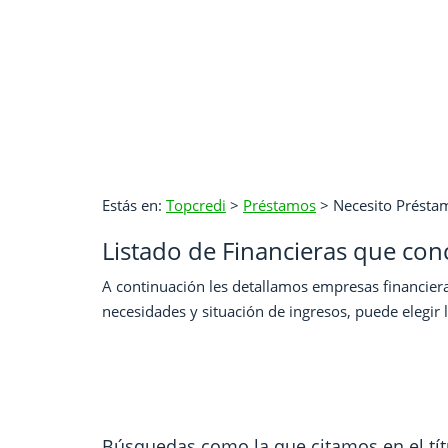
Estás en:
Topcredi
>
Préstamos
>
Necesito Présta
Listado de Financieras que co
A continuación les detallamos empresas financier
necesidades y situación de ingresos, puede elegir l
Búsquedas como la que citamos en el tít